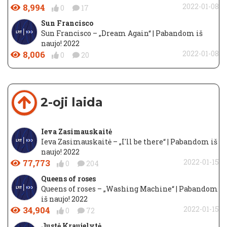
8,994
2022-01-08
0
17
Sun Francisco
Sun Francisco – „Dream Again“ | Pabandom iš
naujo! 2022
8,006
2022-01-08
0
20
2-oji laida
Ieva Zasimauskaitė
Ieva Zasimauskaitė – „I'll be there“ | Pabandom iš
naujo! 2022
77,773
2022-01-15
0
204
Queens of roses
Queens of roses – „Washing Machine“ | Pabandom
iš naujo! 2022
34,904
2022-01-15
0
72
Justė Kraujelytė