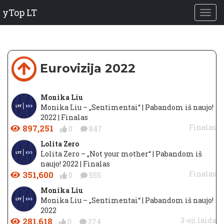
yTop LT
Eurovizija 2022
Monika Liu
Monika Liu – „Sentimentai“ | Pabandom iš naujo!
2022 | Finalas
897,251
Finalas
0
847
Lolita Zero
Lolita Zero – „Not your mother“ | Pabandom iš
naujo! 2022 | Finalas
351,600
Finalas
0
555
Monika Liu
Monika Liu – „Sentimentai“ | Pabandom iš naujo!
2022
281,618
3-oji laida
0
274