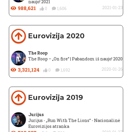
naujo! 2021
988,621
2021-01-23
0
1,606
Eurovizija 2020
The Roop
The Roop – „On fire“ | Pabandom iš naujo! 2020
3,321,124
2020-01-26
0
1,692
Eurovizija 2019
Jurijus
Jurijus - „Run With The Lions“ - Nacionalinė
Eurovizijos atranka