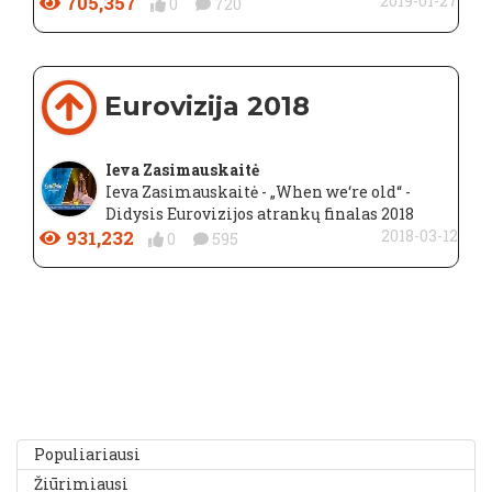
705,357
2019-01-27
0
720
Eurovizija 2018
Ieva Zasimauskaitė
Ieva Zasimauskaitė - „When we‘re old“ -
Didysis Eurovizijos atrankų finalas 2018
931,232
2018-03-12
0
595
Populiariausi
Žiūrimiausi