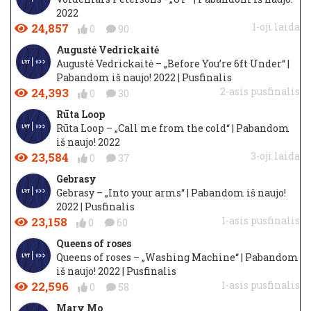
2022
24,857
1-oji laida
0
90
Augustė Vedrickaitė
Augustė Vedrickaitė – „Before You’re 6ft Under“ |
Pabandom iš naujo! 2022 | Pusfinalis
24,393
2-asis pusfinalis
0
30
Rūta Loop
Rūta Loop – „Call me from the cold“ | Pabandom
iš naujo! 2022
23,584
3-oji laida
0
37
Gebrasy
Gebrasy – „Into your arms“ | Pabandom iš naujo!
2022 | Pusfinalis
23,158
1-asis pusfinalis
0
60
Queens of roses
Queens of roses – „Washing Machine“ | Pabandom
iš naujo! 2022 | Pusfinalis
22,596
1-asis pusfinalis
0
58
Mary Mo