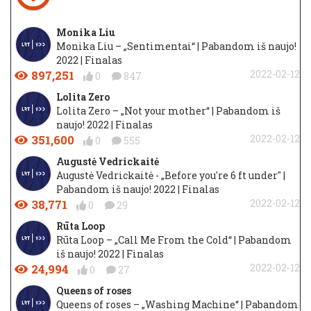
Monika Liu
Monika Liu – „Sentimentai“ | Pabandom iš naujo!
2022 | Finalas
897,251
2022-02-12
0
847
Lolita Zero
Lolita Zero – „Not your mother“ | Pabandom iš
naujo! 2022 | Finalas
351,600
2022-02-12
0
555
Augustė Vedrickaitė
Augustė Vedrickaitė - „Before you're 6 ft under" |
Pabandom iš naujo! 2022 | Finalas
38,771
2022-02-12
0
29
Rūta Loop
Rūta Loop – „Call Me From the Cold“ | Pabandom
iš naujo! 2022 | Finalas
24,994
2022-02-12
0
27
Queens of roses
Queens of roses – „Washing Machine“ | Pabandom