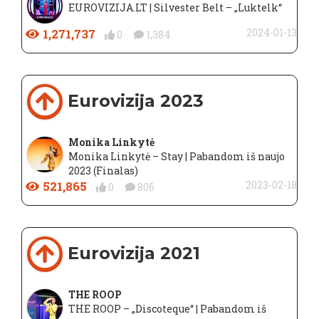
EUROVIZIJA.LT | Silvester Belt – „Luktelk“
1,271,737
2024-01-13
0
1,384
Eurovizija 2023
Monika Linkytė
Monika Linkytė – Stay | Pabandom iš naujo
2023 (Finalas)
521,865
2023-02-18
0
806
Eurovizija 2021
THE ROOP
THE ROOP – „Discoteque“ | Pabandom iš