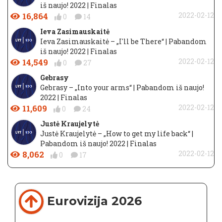
iš naujo! 2022 | Finalas
16,864
2022-02-12
0
14
Ieva Zasimauskaitė
Ieva Zasimauskaitė – „I'll be There“ | Pabandom
iš naujo! 2022 | Finalas
14,549
2022-02-12
0
27
Gebrasy
Gebrasy – „Into your arms“ | Pabandom iš naujo!
2022 | Finalas
11,609
2022-02-12
0
24
Justė Kraujelytė
Justė Kraujelytė – „How to get my life back“ |
Pabandom iš naujo! 2022 | Finalas
8,062
2022-02-12
0
17
Eurovizija 2026