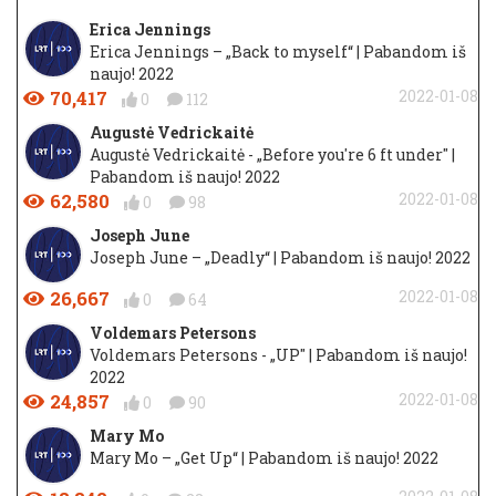
Erica Jennings
Erica Jennings – „Back to myself“ | Pabandom iš
naujo! 2022
70,417
2022-01-08
0
112
Augustė Vedrickaitė
Augustė Vedrickaitė - „Before you're 6 ft under" |
Pabandom iš naujo! 2022
62,580
2022-01-08
0
98
Joseph June
Joseph June – „Deadly“ | Pabandom iš naujo! 2022
26,667
2022-01-08
0
64
Voldemars Petersons
Voldemars Petersons - „UP" | Pabandom iš naujo!
2022
24,857
2022-01-08
0
90
Mary Mo
Mary Mo – „Get Up“ | Pabandom iš naujo! 2022