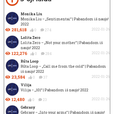
Monika Liu
Monika Liu – „Sentimentai“ | Pabandom iš naujo!
2022
281,618
2022-01-26
0
274
Lolita Zero
Lolita Zero – „Not your mother“ | Pabandom iš
naujo! 2022
122,276
2022-01-26
0
284
Rūta Loop
Rūta Loop – „Call me from the cold“ | Pabandom
iš naujo! 2022
23,584
2022-01-26
0
37
Vilija
Vilija – „101“ | Pabandom iš naujo! 2022
12,480
2022-01-26
0
23
Gebrasy
Gebrasy – „Into your arms“ | Pabandom iš naujo!