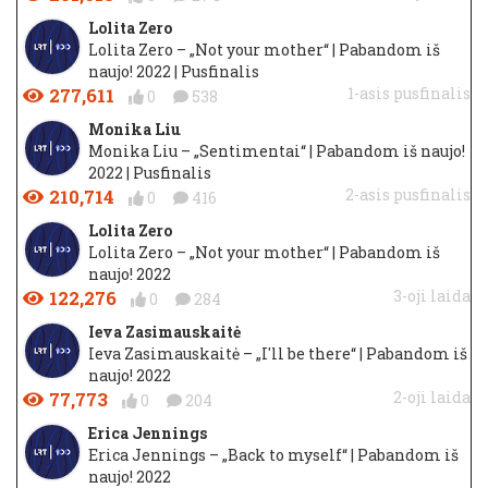
Lolita Zero
Lolita Zero – „Not your mother“ | Pabandom iš
naujo! 2022 | Pusfinalis
277,611
1-asis pusfinalis
0
538
Monika Liu
Monika Liu – „Sentimentai“ | Pabandom iš naujo!
2022 | Pusfinalis
210,714
2-asis pusfinalis
0
416
Lolita Zero
Lolita Zero – „Not your mother“ | Pabandom iš
naujo! 2022
122,276
3-oji laida
0
284
Ieva Zasimauskaitė
Ieva Zasimauskaitė – „I'll be there“ | Pabandom iš
naujo! 2022
77,773
2-oji laida
0
204
Erica Jennings
Erica Jennings – „Back to myself“ | Pabandom iš
naujo! 2022