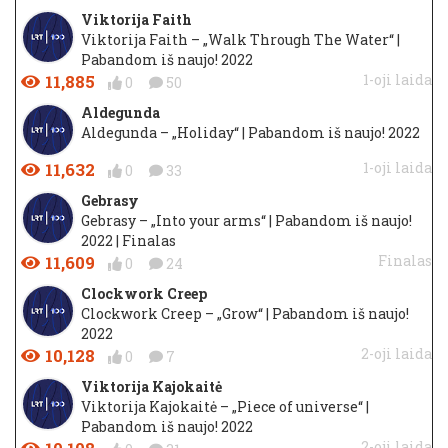
Viktorija Faith
Viktorija Faith – „Walk Through The Water“ |
Pabandom iš naujo! 2022
11,885
1-oji laida
0
50
Aldegunda
Aldegunda – „Holiday“ | Pabandom iš naujo! 2022
11,632
1-oji laida
0
33
Gebrasy
Gebrasy – „Into your arms“ | Pabandom iš naujo!
2022 | Finalas
11,609
Finalas
0
24
Clockwork Creep
Clockwork Creep – „Grow“ | Pabandom iš naujo!
2022
10,128
2-oji laida
0
7
Viktorija Kajokaitė
Viktorija Kajokaitė – „Piece of universe“ |
Pabandom iš naujo! 2022
2-oji laida