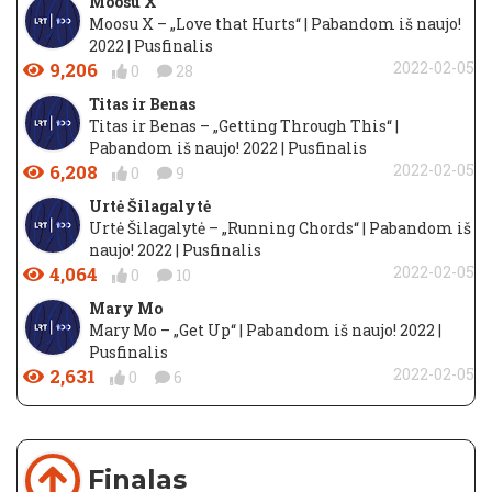
Moosu X
Moosu X – „Love that Hurts“ | Pabandom iš naujo!
2022 | Pusfinalis
9,206
2022-02-05
0
28
Titas ir Benas
Titas ir Benas – „Getting Through This“ |
Pabandom iš naujo! 2022 | Pusfinalis
6,208
2022-02-05
0
9
Urtė Šilagalytė
Urtė Šilagalytė – „Running Chords“ | Pabandom iš
naujo! 2022 | Pusfinalis
4,064
2022-02-05
0
10
Mary Mo
Mary Mo – „Get Up“ | Pabandom iš naujo! 2022 |
Pusfinalis
2,631
2022-02-05
0
6
Finalas