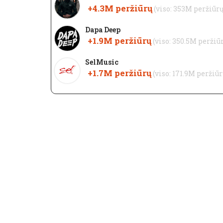
+4.3M
peržiūrų
(viso: 353M peržiūr
Dapa Deep
+1.9M
peržiūrų
(viso: 350.5M peržiū
SelMusic
+1.7M
peržiūrų
(viso: 171.9M peržiūr