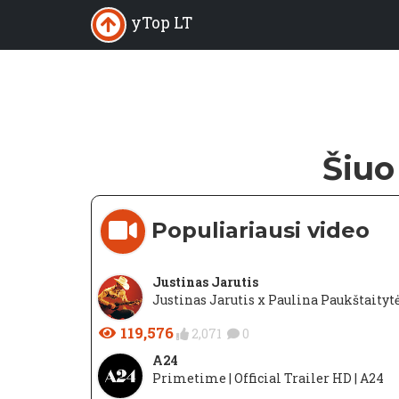
yTop LT
Šiuo
Populiariausi video
Justinas Jarutis
Justinas Jarutis x Paulina Paukštaitytė
119,576
2,071
0
A24
Primetime | Official Trailer HD | A24