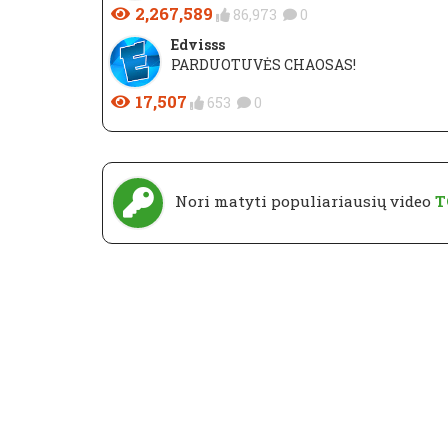
2,267,589
86,973
0
Edvisss
PARDUOTUVĖS CHAOSAS!
17,507
653
0
Nori matyti populiariausių video
T