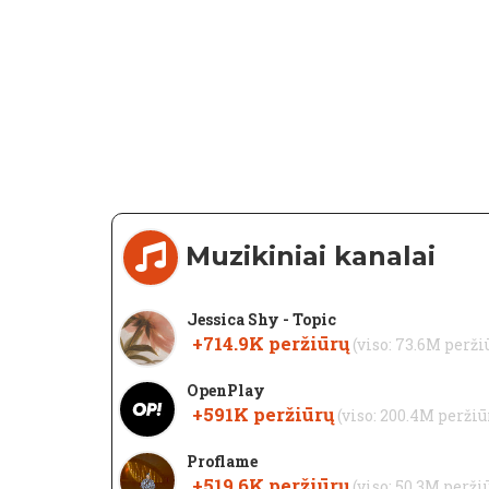
Muzikiniai kanalai
Jessica Shy - Topic
+714.9K
peržiūrų
(viso: 73.6M perži
OpenPlay
+591K
peržiūrų
(viso: 200.4M peržiū
Proflame
+519.6K
peržiūrų
(viso: 50.3M perži