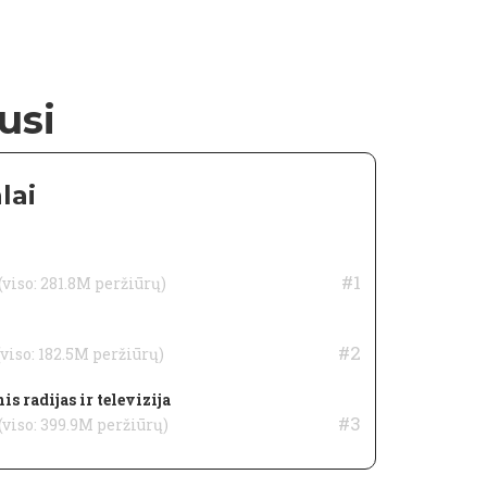
usi
lai
#1
(viso: 281.8M peržiūrų)
#2
(viso: 182.5M peržiūrų)
s radijas ir televizija
#3
(viso: 399.9M peržiūrų)