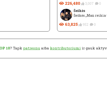
226,480
3,007
0
Šeškės
Šeškės „Man reikia 
63,825
952
0
OP 10
? Tapk
patreonu
arba
kontributoriumi
ir gauk aktyv