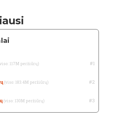
iausi
lai
#1
(viso: 117M peržiūrų)
rų
#2
(viso: 183.4M peržiūrų)
ų
#3
(viso: 130M peržiūrų)