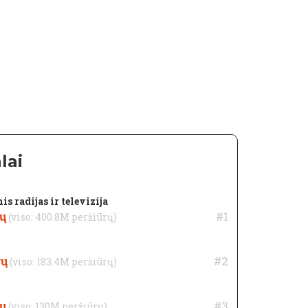
lai
s radijas ir televizija
ų
#1
(viso: 400.8M peržiūrų)
rų
#2
(viso: 183.4M peržiūrų)
ų
#3
(viso: 130M peržiūrų)