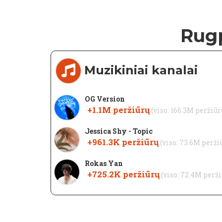
Rugp
Muzikiniai kanalai
OG Version
+1.1M
peržiūrų
(viso: 166.3M peržiūr
Jessica Shy - Topic
+961.3K
peržiūrų
(viso: 73.6M perži
Rokas Yan
+725.2K
peržiūrų
(viso: 72.4M perž