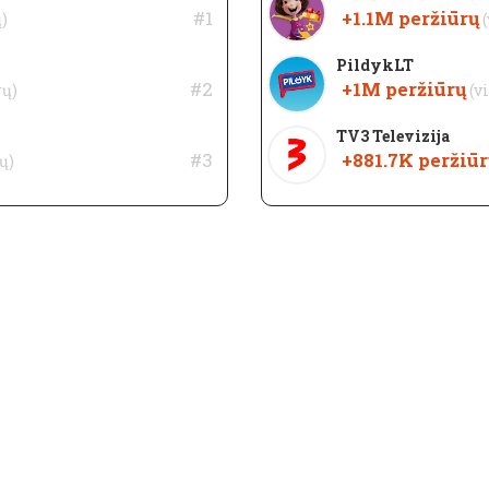
#1
+1.1M
peržiūrų
ų)
PildykLT
#2
+1M
peržiūrų
rų)
(v
TV3 Televizija
#3
+881.7K
peržiūr
ų)