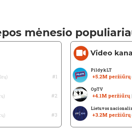
epos mėnesio populiaria
Video kana
PildykLT
#1
+5.2M
peržiūrų
ūrų)
OpTV
#2
+4.1M
peržiūrų
rų)
Lietuvos nacionalini
#3
+3.2M
peržiūrų
rų)