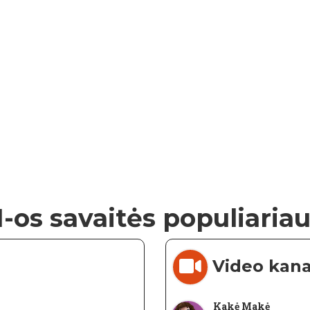
1-os savaitės populiariau
Video kana
Kakė Makė