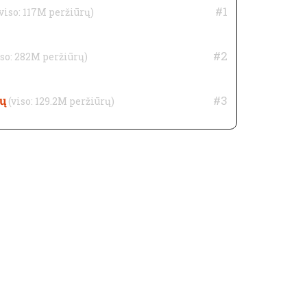
#1
(viso: 117M peržiūrų)
#2
iso: 282M peržiūrų)
ų
#3
(viso: 129.2M peržiūrų)