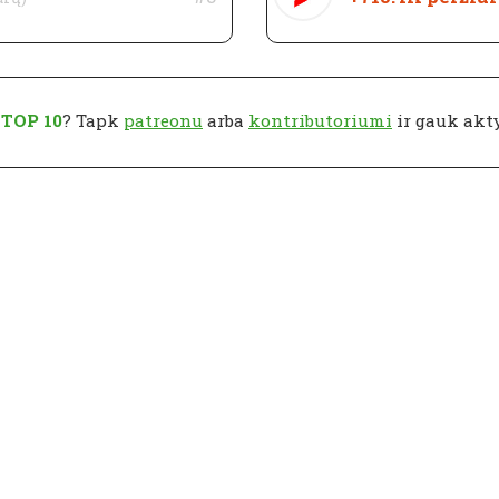
ų
TOP 10
? Tapk
patreonu
arba
kontributoriumi
ir gauk akt