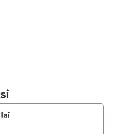
si
lai