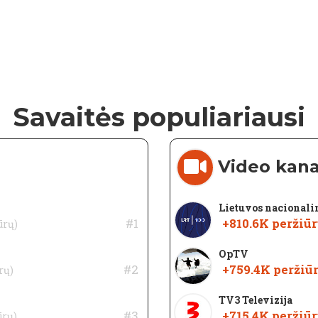
Savaitės populiariausi
Video kana
Lietuvos nacionalini
#1
+810.6K
peržiūr
ūrų)
OpTV
#2
+759.4K
peržiū
rų)
TV3 Televizija
#3
+715.4K
peržiūr
ūrų)