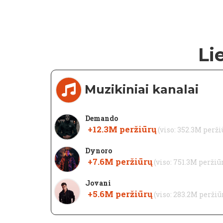
Li
Muzikiniai kanalai
Demando
+12.3M
peržiūrų
(viso: 352.3M perži
Dynoro
+7.6M
peržiūrų
(viso: 751.3M peržiū
Jovani
+5.6M
peržiūrų
(viso: 283.2M peržiū