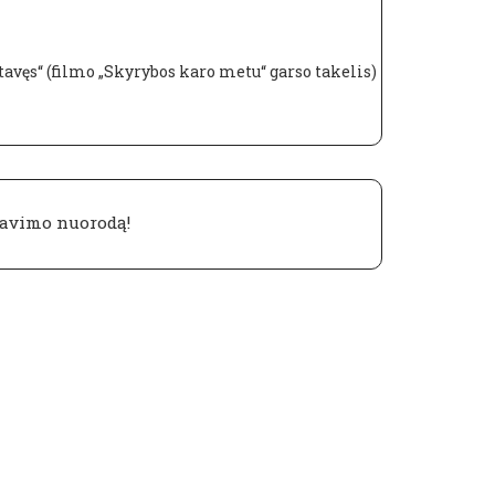
tavęs“ (filmo „Skyrybos karo metu“ garso takelis)
avimo nuorodą!