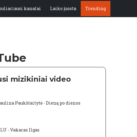
puliariausi kanalai
Laiko juosta
Trending
uTube
si mizikiniai video
aulina Paukštaitytė - Dieną po dienos
LU - Vakaras Ilgas