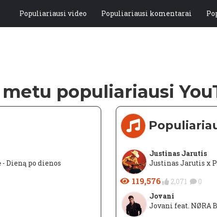
Populiariausi video
Populiariausi komentarai
Po
 metu populiariausi Yo
Populiariau
Justinas Jarutis
 - Dieną po dienos
Justinas Jarutis x P
119,576
2,071
0
Jovani
Jovani feat. NØRA B