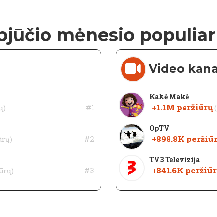
jūčio mėnesio populiar
Video kana
Kakė Makė
#1
+1.1M
peržiūrų
ų)
OpTV
#2
+898.8K
peržiū
ūrų)
TV3 Televizija
#3
+841.6K
peržiūr
iūrų)