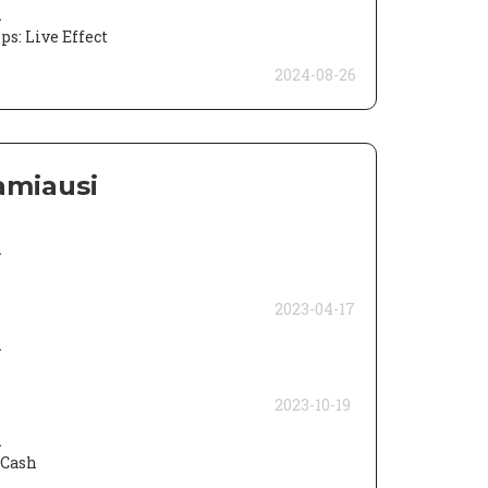
a
ps: Live Effect
2024-08-26
amiausi
a
2023-04-17
a
2023-10-19
a
Cash