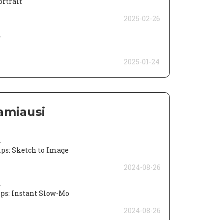
ortrait
2025-02-26
a
2025-01-24
amiausi
a
ips: Sketch to Image
2024-08-26
a
ips: Instant Slow-Mo
2024-08-26