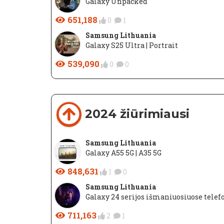
Galaxy Unpacked
651,188
0
1
Samsung Lithuania
Galaxy S25 Ultra | Portrait
539,090
0
0
2024 žiūrimiausi
Samsung Lithuania
Galaxy A55 5G | A35 5G
848,631
1
0
Samsung Lithuania
Galaxy 24 serijos išmaniuosiuose telef
711,163
2
1