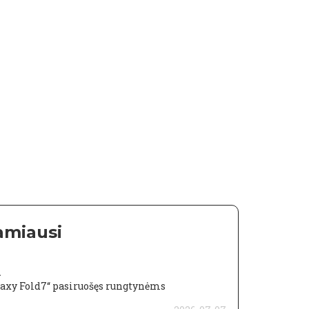
amiausi
a
laxy Fold7“ pasiruošęs rungtynėms