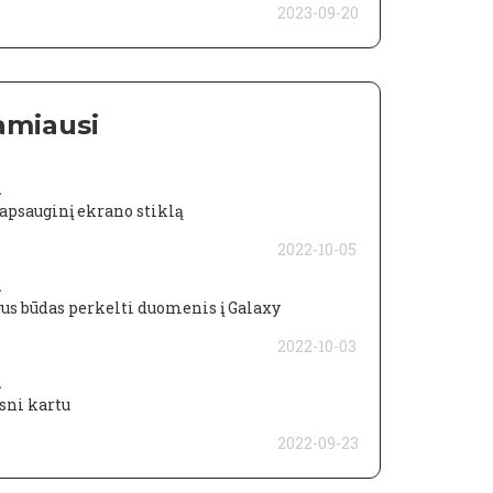
2023-09-20
amiausi
a
apsauginį ekrano stiklą
2022-10-05
a
us būdas perkelti duomenis į Galaxy
2022-10-03
a
esni kartu
2022-09-23