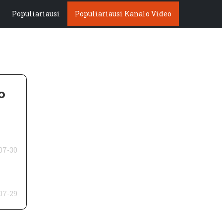
Populiariausi
Populiariausi Kanalo Video
o
07-30
07-29