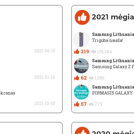
2021 mėgi
Samsung Lithuani
Triguba nauda!
2021-06-15
219
105,084
Samsung Lithuani
Samsung Galaxy Z Fo
2021-01-14
62
1,086
Samsung Lithuani
ekranas
PIRMASIS GALAXY 
2021-10-05
57
773
2020 mėgi