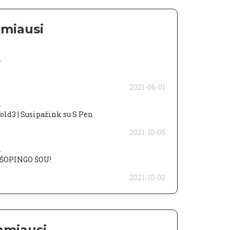
amiausi
a
2021-06-01
a
ld3 | Susipažink su S Pen
2021-10-05
a
ŠOPINGO ŠOU!
2021-10-02
amiausi