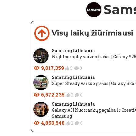
Sams
Visų laikų žiūrimiausi
Samsung Lithuania
Nightography vaizdo įrašas | Galaxy S2
9,017,359
5
0
Samsung Lithuania
​Super Steady vaizdo įrašas | Galaxy S2
6,572,235
0
0
Samsung Lithuania
​Galaxy AI | Nuotraukų pagalba ir Creativ
Samsung
4,850,548
2
0