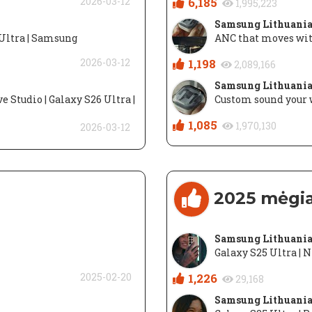
2026-03-12
6,185
1,995,223
Samsung Lithuani
6 Ultra | Samsung
ANC that moves wit
2026-03-12
1,198
2,089,166
Samsung Lithuani
e Studio | Galaxy S26 Ultra |
Custom sound your 
1,085
1,970,130
2026-03-12
2025 mėgi
Samsung Lithuani
Galaxy S25 Ultra | 
2025-02-20
1,226
29,168
Samsung Lithuani