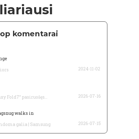
iariausi
 top komentarai
inge
2024-11-02
niors
2026-07-16
xy Fold7“ pasiruošęs...
gsnug walks in
2026-07-15
amdoma galia | Samsung