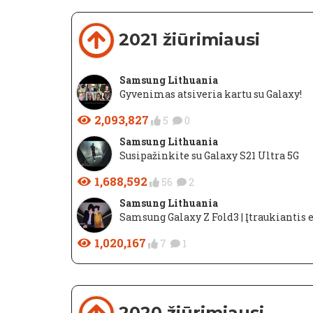
2021 žiūrimiausi
Samsung Lithuania
Gyvenimas atsiveria kartu su Galaxy!
2,093,827
5
0
Samsung Lithuania
Susipažinkite su Galaxy S21 Ultra 5G
1,688,592
56
2
Samsung Lithuania
Samsung Galaxy Z Fold3 | Įtraukiantis 
1,020,167
7
1
2020 žiūrimiausi