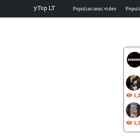
yTop LT
Populiariausi video
Popul
1,
1,