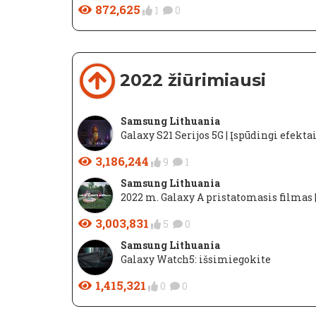
872,625
1
0
2022 žiūrimiausi
Samsung Lithuania
Galaxy S21 Serijos 5G | Įspūdingi efekta
3,186,244
9
1
Samsung Lithuania
2022 m. Galaxy A pristatomasis filmas
3,003,831
5
0
Samsung Lithuania
Galaxy Watch5: išsimiegokite
1,415,321
0
0