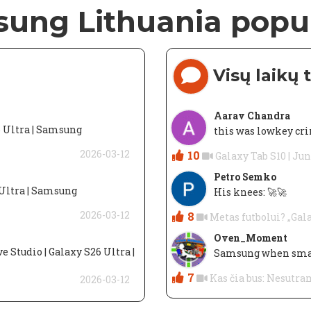
ung Lithuania popul
Visų laikų
Aarav Chandra
6 Ultra | Samsung
this was lowkey cr
2026-03-12
10
Galaxy Tab S10 | Ju
Petro Semko
6 Ultra | Samsung
His knees: 🚀🚀
2026-03-12
8
Metas futbolui? „Gala
Oven_Moment
e Studio | Galaxy S26 Ultra |
Samsung when sma
7
Kas čia bus: Nesutr
2026-03-12