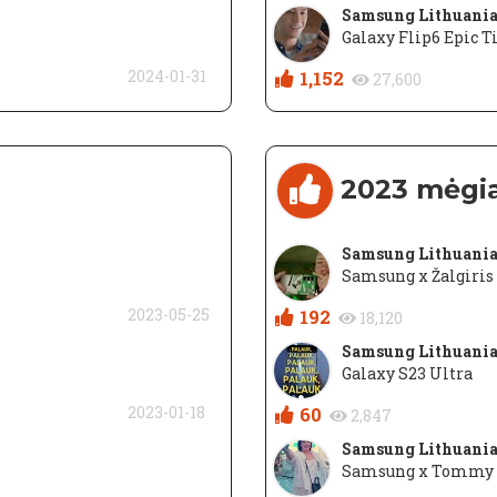
Samsung Lithuani
Galaxy Flip6 Epic Ti
2024-01-31
1,152
27,600
2023 mėgi
Samsung Lithuani
Samsung x Žalgiris
2023-05-25
192
18,120
Samsung Lithuani
Galaxy S23 Ultra
2023-01-18
60
2,847
Samsung Lithuani
Samsung x Tommy 