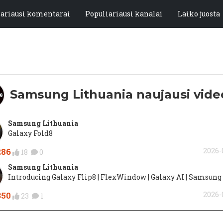
iariausi komentarai
Populiariausi kanalai
Laiko juosta
Samsung Lithuania naujausi vide
Samsung Lithuania
Galaxy Fold8
286
2026-
18
0
Samsung Lithuania
Introducing Galaxy Flip8 | FlexWindow | Galaxy AI | Samsung
350
2026-
23
1