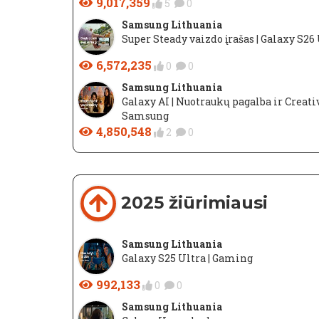
9,017,359
5
0
Samsung Lithuania
​Super Steady vaizdo įrašas | Galaxy S2
6,572,235
0
0
Samsung Lithuania
​Galaxy AI | Nuotraukų pagalba ir Creativ
Samsung
4,850,548
2
0
2025 žiūrimiausi
Samsung Lithuania
Galaxy S25 Ultra | Gaming
992,133
0
0
Samsung Lithuania