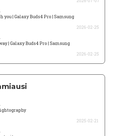
2026-07-07
a
h you | Galaxy Buds4 Pro | Samsung
2026-02-25
a
way | Galaxy Buds4 Pro | Samsung
2026-02-25
amiausi
a
Nightography
2025-02-21
a