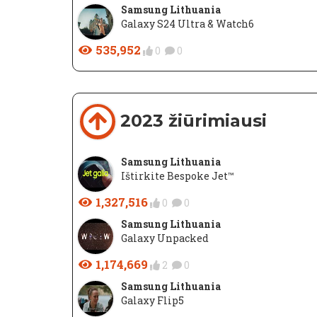
Samsung Lithuania
Galaxy S24 Ultra & Watch6
535,952
0
0
2023 žiūrimiausi
Samsung Lithuania
Ištirkite Bespoke Jet™
1,327,516
0
0
Samsung Lithuania
Galaxy Unpacked
1,174,669
2
0
Samsung Lithuania
Galaxy Flip5