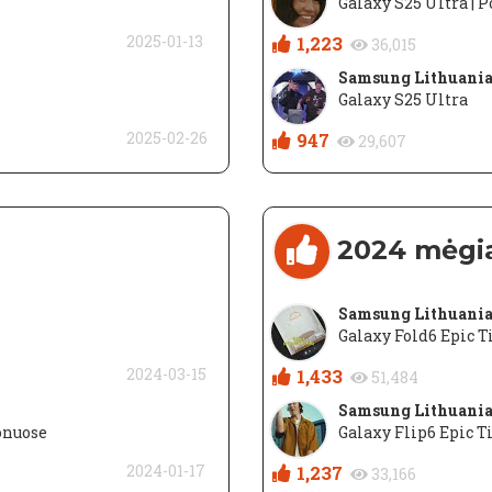
Galaxy S25 Ultra | P
2025-01-13
1,223
36,015
Samsung Lithuani
Galaxy S25 Ultra
2025-02-26
947
29,607
2024 mėgi
Samsung Lithuani
Galaxy Fold6 Epic T
2024-03-15
1,433
51,484
Samsung Lithuani
onuose
Galaxy Flip6 Epic T
2024-01-17
1,237
33,166