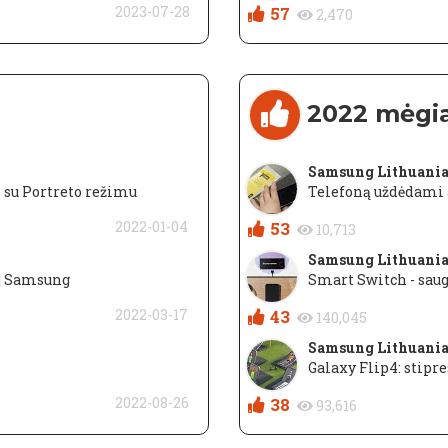
2023-07-28
57
2,470
2022 mėgi
Samsung Lithuani
i su Portreto režimu
Telefoną uždėdami 
2022-01-04
53
10,713
Samsung Lithuani
 | Samsung
Smart Switch - saug
2022-03-17
43
140,045
Samsung Lithuani
Galaxy Flip4: stipr
2022-08-26
38
93,616