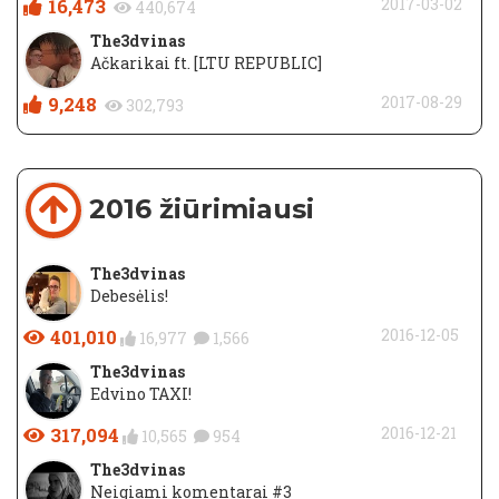
16,473
2017-03-02
440,674
The3dvinas
Ačkarikai ft. [LTU REPUBLIC]
9,248
2017-08-29
302,793
2016 žiūrimiausi
The3dvinas
Debesėlis!
401,010
2016-12-05
16,977
1,566
The3dvinas
Edvino TAXI!
317,094
2016-12-21
10,565
954
The3dvinas
Neigiami komentarai #3