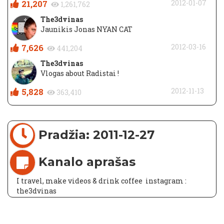
21,207
2012-01-07
1,261,762
The3dvinas
Jaunikis Jonas NYAN CAT
7,626
2012-03-16
441,204
The3dvinas
Vlogas about Radistai !
5,828
2012-11-13
363,410
Pradžia: 2011-12-27
Kanalo aprašas
I travel, make videos & drink coffee ️ instagram :
the3dvinas