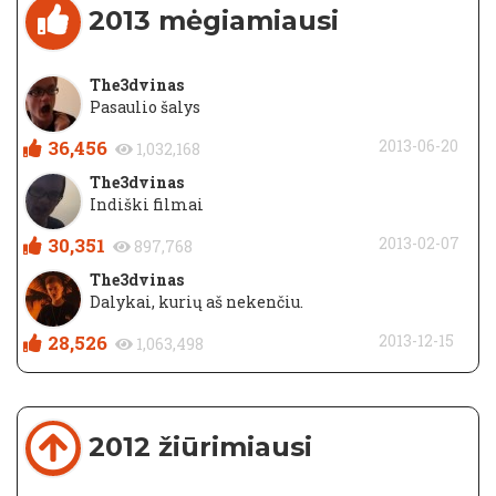
2013 mėgiamiausi
The3dvinas
Pasaulio šalys
36,456
2013-06-20
1,032,168
The3dvinas
Indiški filmai
30,351
2013-02-07
897,768
The3dvinas
Dalykai, kurių aš nekenčiu.
28,526
2013-12-15
1,063,498
2012 žiūrimiausi