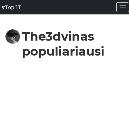
yTop LT
The3dvinas
populiariausi