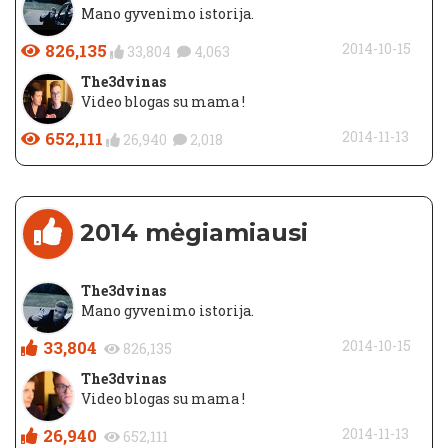
Mano gyvenimo istorija.
826,135
2014-10-15
33,804
4,063
The3dvinas
Video blogas su mama !
652,111
2014-11-13
26,940
2,018
2014 mėgiamiausi
The3dvinas
Mano gyvenimo istorija.
33,804
2014-10-15
826,135
The3dvinas
Video blogas su mama !
26,940
2014-11-13
652,111