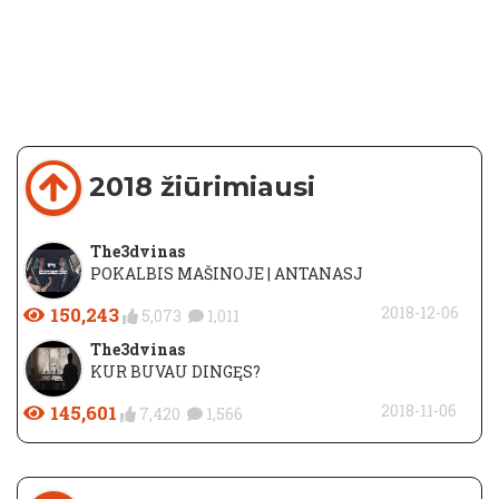
2018 žiūrimiausi
The3dvinas
POKALBIS MAŠINOJE | ANTANASJ
150,243
2018-12-06
5,073
1,011
The3dvinas
KUR BUVAU DINGĘS?
145,601
2018-11-06
7,420
1,566