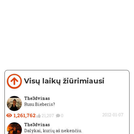
Visų laikų žiūrimiausi
The3dvinas
Rusu Bieberis?
1,261,762
2012-01-07
21,207
0
The3dvinas
Dalykai, kurių aš nekenčiu.