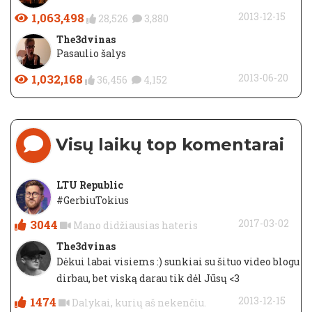
1,063,498
2013-12-15
28,526
3,880
The3dvinas
Pasaulio šalys
1,032,168
2013-06-20
36,456
4,152
Visų laikų top komentarai
LTU Republic
#GerbiuTokius
3044
2017-03-02
Mano didžiausias hateris
The3dvinas
Dėkui labai visiems :) sunkiai su šituo video blogu
dirbau, bet viską darau tik dėl Jūsų <3
1474
2013-12-15
Dalykai, kurių aš nekenčiu.