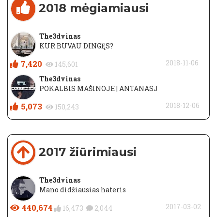
2018 mėgiamiausi
The3dvinas
KUR BUVAU DINGĘS?
7,420
2018-11-06
145,601
The3dvinas
POKALBIS MAŠINOJE | ANTANASJ
5,073
2018-12-06
150,243
2017 žiūrimiausi
The3dvinas
Mano didžiausias hateris
440,674
2017-03-02
16,473
2,044