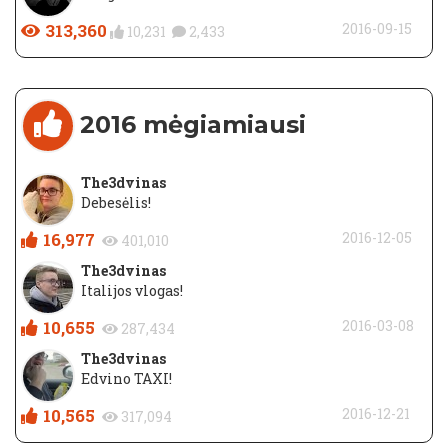
313,360
2016-09-15
10,231
2,433
2016 mėgiamiausi
The3dvinas
Debesėlis!
16,977
2016-12-05
401,010
The3dvinas
Italijos vlogas!
10,655
2016-03-08
287,434
The3dvinas
Edvino TAXI!
10,565
2016-12-21
317,094