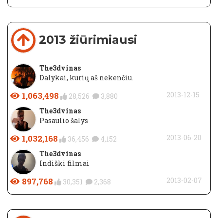
2013 žiūrimiausi
The3dvinas
Dalykai, kurių aš nekenčiu.
1,063,498
2013-12-15
28,526
3,880
The3dvinas
Pasaulio šalys
1,032,168
2013-06-20
36,456
4,152
The3dvinas
Indiški filmai
897,768
2013-02-07
30,351
2,368