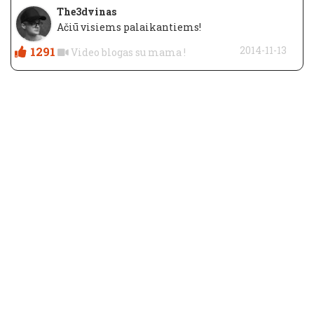
The3dvinas
Ačiū visiems palaikantiems!
1291
2014-11-13
Video blogas su mama !