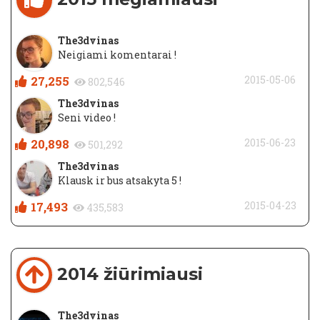
The3dvinas
Neigiami komentarai !
27,255
2015-05-06
802,546
The3dvinas
Seni video !
20,898
2015-06-23
501,292
The3dvinas
Klausk ir bus atsakyta 5 !
17,493
2015-04-23
435,583
2014 žiūrimiausi
The3dvinas