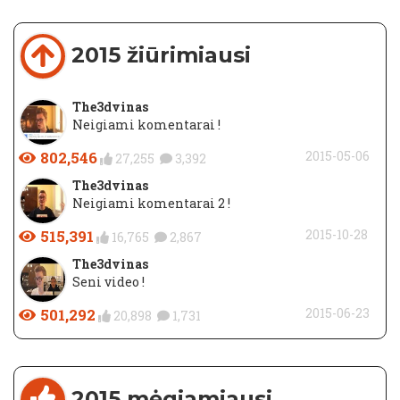
2015 žiūrimiausi
The3dvinas
Neigiami komentarai !
802,546
2015-05-06
27,255
3,392
The3dvinas
Neigiami komentarai 2 !
515,391
2015-10-28
16,765
2,867
The3dvinas
Seni video !
501,292
2015-06-23
20,898
1,731
2015 mėgiamiausi