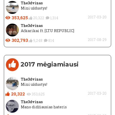
The3dvinas
Mini užduotys!
353,625
2017-03-20
20,322
1,314
The3dvinas
Ačkarikai ft. [LTU REPUBLIC]
302,793
2017-08-29
9,248
814
2017 mėgiamiausi
The3dvinas
Mini užduotys!
20,322
2017-03-20
353,625
The3dvinas
Mano didžiausias hateris