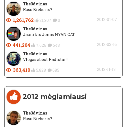
The3dvinas
Rusu Bieberis?
1,261,762
2012-01-07
21,207
0
The3dvinas
Jaunikis Jonas NYAN CAT
441,204
2012-03-16
7,626
548
The3dvinas
Vlogas about Radistai !
363,410
2012-11-13
5,828
685
2012 mėgiamiausi
The3dvinas
Rusu Bieberis?