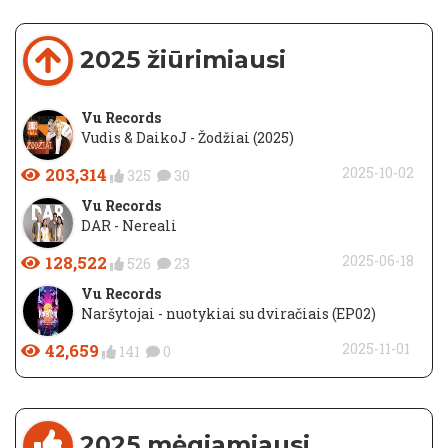
2025 žiūrimiausi
Vu Records
Vudis & DaikoJ - Žodžiai (2025)
203,314
2025-10-02
325
30
Vu Records
DAR - Nereali
128,522
2025-06-18
526
23
Vu Records
Naršytojai - nuotykiai su dviračiais (EP02)
42,659
2025-11-01
141
0
2025 mėgiamiausi