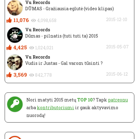
Vu Records
DŪMAS - Gražiausia eglutė (video klipas)
11,076
2015-12-10
4,098,658
Vu Records
Dūmas - pilnatis (tuti tuti ta) 2015
4,425
2015-05-07
1,024,021
Vu Records
Vudis ir Justas - Gal varom tūsinti ?
3,569
2015-06-12
842,778
Nori matyti 2015 metų
TOP 10
? Tapk
patreonu
arba
kontributoriumi
ir gauk aktyvavimo
nuorodą!