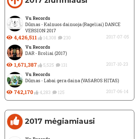
2017 žiūrimiausi
Vu Records
Dūmas - Kalnuos dainuoja (Rageliai) DANCE
VERSION 2017
4,426,511
2017-07-05
14,308
230
Vu Records
DAR - Broliai (2017)
1,671,387
2017-10-23
5,525
131
Vu Records
Dūmas - Labai gera daina (VASAROS HITAS)
742,170
2017-06-14
4,283
125
2017 mėgiamiausi