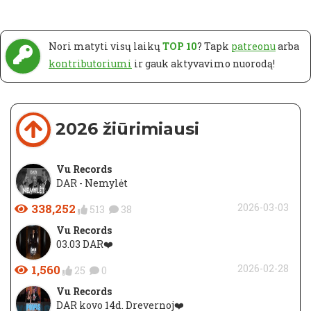
Nori matyti visų laikų
TOP 10
? Tapk
patreonu
arba
kontributoriumi
ir gauk aktyvavimo nuorodą!
2026 žiūrimiausi
Vu Records
DAR - Nemylėt
338,252
2026-03-03
513
38
Vu Records
03.03 DAR❤️
1,560
2026-02-28
25
0
Vu Records
DAR kovo 14d. Drevernoj❤️