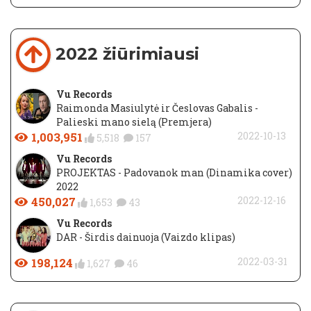
2022 žiūrimiausi
Vu Records
Raimonda Masiulytė ir Česlovas Gabalis -
Palieski mano sielą (Premjera)
1,003,951
2022-10-13
5,518
157
Vu Records
PROJEKTAS - Padovanok man (Dinamika cover)
2022
450,027
2022-12-16
1,653
43
Vu Records
DAR - Širdis dainuoja (Vaizdo klipas)
198,124
2022-03-31
1,627
46