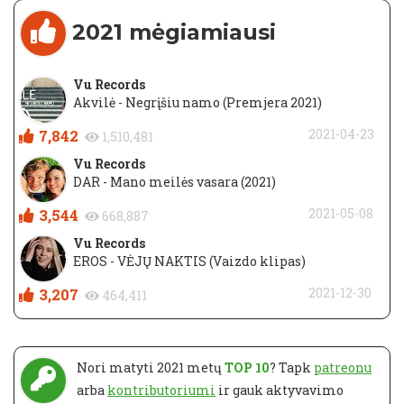
2021 mėgiamiausi
Vu Records
Akvilė - Negrįšiu namo (Premjera 2021)
7,842
2021-04-23
1,510,481
Vu Records
DAR - Mano meilės vasara (2021)
3,544
2021-05-08
668,887
Vu Records
EROS - VĖJŲ NAKTIS (Vaizdo klipas)
3,207
2021-12-30
464,411
Nori matyti 2021 metų
TOP 10
? Tapk
patreonu
arba
kontributoriumi
ir gauk aktyvavimo