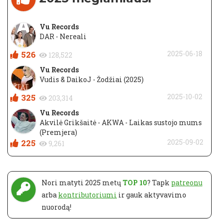
Vu Records
DAR - Nereali
526
2025-06-18
128,522
Vu Records
Vudis & DaikoJ - Žodžiai (2025)
325
2025-10-02
203,314
Vu Records
Akvilė Grikšaitė - AKWA - Laikas sustojo mums
(Premjera)
225
2025-09-02
9,261
Nori matyti 2025 metų
TOP 10
? Tapk
patreonu
arba
kontributoriumi
ir gauk aktyvavimo
nuorodą!