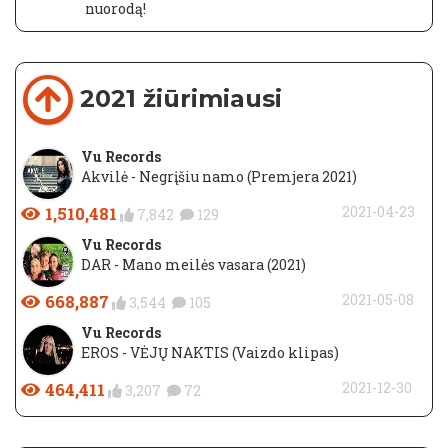
nuorodą!
2021 žiūrimiausi
Vu Records
Akvilė - Negrįšiu namo (Premjera 2021)
1,510,481
2021-04-23
7,842
129
Vu Records
DAR - Mano meilės vasara (2021)
668,887
2021-05-08
3,544
105
Vu Records
EROS - VĖJŲ NAKTIS (Vaizdo klipas)
464,411
2021-12-30
3,207
72