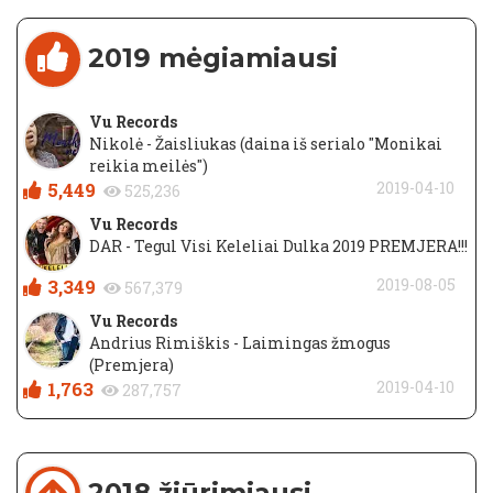
2019 mėgiamiausi
Vu Records
Nikolė - Žaisliukas (daina iš serialo "Monikai
reikia meilės")
5,449
2019-04-10
525,236
Vu Records
DAR - Tegul Visi Keleliai Dulka 2019 PREMJERA!!!
3,349
2019-08-05
567,379
Vu Records
Andrius Rimiškis - Laimingas žmogus
(Premjera)
1,763
2019-04-10
287,757
2018 žiūrimiausi