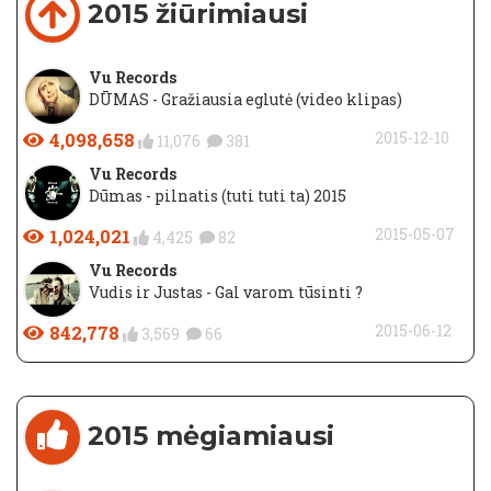
2015 žiūrimiausi
Vu Records
DŪMAS - Gražiausia eglutė (video klipas)
4,098,658
2015-12-10
11,076
381
Vu Records
Dūmas - pilnatis (tuti tuti ta) 2015
1,024,021
2015-05-07
4,425
82
Vu Records
Vudis ir Justas - Gal varom tūsinti ?
842,778
2015-06-12
3,569
66
2015 mėgiamiausi