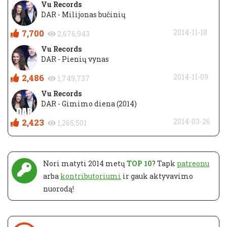
Vu Records
DAR - Milijonas bučinių
7,700
2014-11-18
2,676,943
Vu Records
DAR - Pienių vynas
2,486
2014-11-09
1,749,737
Vu Records
DAR - Gimimo diena (2014)
2,423
2014-03-26
1,265,501
Nori matyti 2014 metų
TOP 10
? Tapk
patreonu
arba
kontributoriumi
ir gauk aktyvavimo
nuorodą!