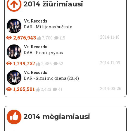
2014 žiūrimiausi
Vu Records
DAR - Milijonas bučinių
2,676,943
2014-11-18
7,700
115
Vu Records
DAR - Pienių vynas
1,749,737
2014-11-09
2,486
62
Vu Records
DAR - Gimimo diena (2014)
1,265,501
2014-03-26
2,423
41
2014 mėgiamiausi