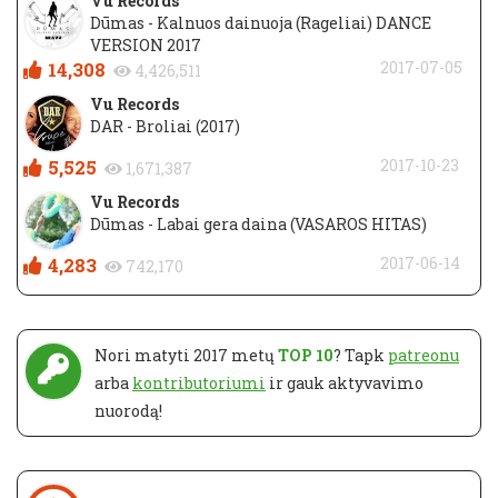
Vu Records
Dūmas - Kalnuos dainuoja (Rageliai) DANCE
VERSION 2017
14,308
2017-07-05
4,426,511
Vu Records
DAR - Broliai (2017)
5,525
2017-10-23
1,671,387
Vu Records
Dūmas - Labai gera daina (VASAROS HITAS)
4,283
2017-06-14
742,170
Nori matyti 2017 metų
TOP 10
? Tapk
patreonu
arba
kontributoriumi
ir gauk aktyvavimo
nuorodą!