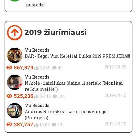
nuorodą!
2019 žiūrimiausi
Vu Records
DAR - Tegul Visi Keleliai Dulka 2019 PREMJERA!!!
567,379
2019-08-05
3,349
40
Vu Records
Nikolė - Žaisliukas (daina iš serialo "Monikai
reikia meilės")
525,236
2019-04-10
5,449
134
Vu Records
Andrius Rimiškis - Laimingas žmogus
(Premjera)
287,757
2019-04-10
1,763
44