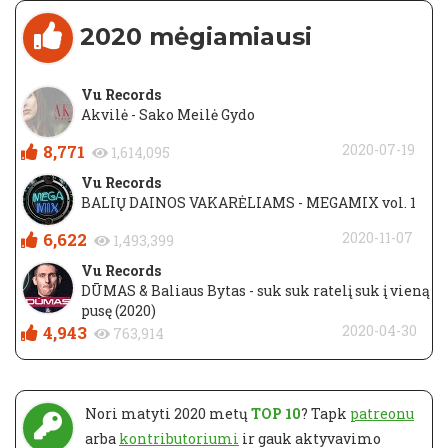
2020 mėgiamiausi
Vu Records
Akvilė - Sako Meilė Gydo
8,771
2020-07-19
1,614,095
Vu Records
BALIŲ DAINOS VAKARĖLIAMS - MEGAMIX vol. 1
6,622
2020-11-07
1,493,399
Vu Records
DŪMAS & Baliaus Bytas - suk suk ratelį suk į vieną
pusę (2020)
4,943
2020-04-30
763,914
Nori matyti 2020 metų
TOP 10
? Tapk
patreonu
arba
kontributoriumi
ir gauk aktyvavimo