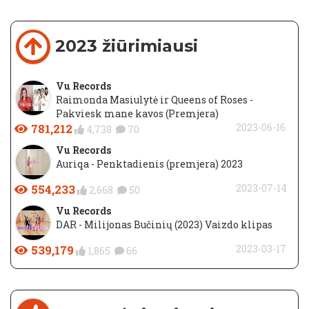
2023 žiūrimiausi
Vu Records
Raimonda Masiulytė ir Queens of Roses -
Pakviesk mane kavos (Premjera)
781,212
2023-06-16
4,738
70
Vu Records
Auriqa - Penktadienis (premjera) 2023
554,233
2023-07-14
2,668
50
Vu Records
DAR - Milijonas Bučinių (2023) Vaizdo klipas
539,179
2023-03-17
1,865
66