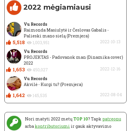
2022 mėgiamiausi
Vu Records
Raimonda Masiulytė ir Česlovas Gabalis -
Palieski mano sielą (Premjera)
5,518
2022-10-13
1,003,951
Vu Records
PROJEKTAS - Padovanok man (Dinamika cover)
2022
1,653
2022-12-16
450,027
Vu Records
Akvilė - Kurgi tu? (Premjera)
1,642
2022-08-04
145,535
Nori matyti 2022 metų
TOP 10
? Tapk
patreonu
arba
kontributoriumi
ir gauk aktyvavimo