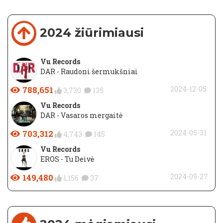
2024 žiūrimiausi
Vu Records
DAR - Raudoni šermukšniai
788,651
2024-12-05
3,730
135
Vu Records
DAR - Vasaros mergaitė
703,312
2024-05-31
4,743
145
Vu Records
EROS - Tu Deivė
149,480
2024-09-27
1,156
37