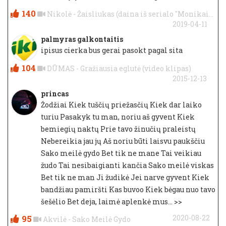
140
Nikolė - Žaisliukas (daina iš serialo "Monikai...
2019-04-11
palmyras galkontaitis
ipisus cierka bus gerai pasokt pagal sita
104
DŪMAS - Gražiausia eglutė (video klipas)
2015-12-13
princas
Žodžiai Kiek tuščių priežasčių Kiek dar laiko
turiu Pasakyk tu man, noriu aš gyvent Kiek
bemiegių naktų Prie tavo žinučių praleistų
Nebereikia jau jų Aš noriu būti laisvu paukščiu
Sako meilė gydo Bet tik ne mane Tai veikiau
žudo Tai nesibaigianti kančia Sako meilė viskas
Bet tik ne man Ji žudikė Jei narve gyvent Kiek
bandžiau pamiršti Kas buvoo Kiek bėgau nuo tavo
šešėlio Bet deja, laimė aplenkė mus...
>>
95
2020-08-22
Akvilė - Sako Meilė Gydo