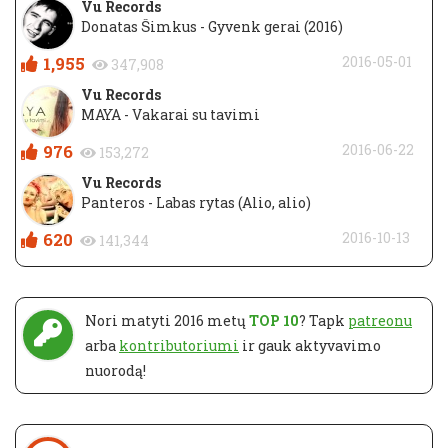
Vu Records
Donatas Šimkus - Gyvenk gerai (2016)
1,955
2016-05-01
347,908
Vu Records
MAYA - Vakarai su tavimi
976
2016-06-22
153,272
Vu Records
Panteros - Labas rytas (Alio, alio)
620
2016-10-13
141,344
Nori matyti 2016 metų
TOP 10
? Tapk
patreonu
arba
kontributoriumi
ir gauk aktyvavimo
nuorodą!