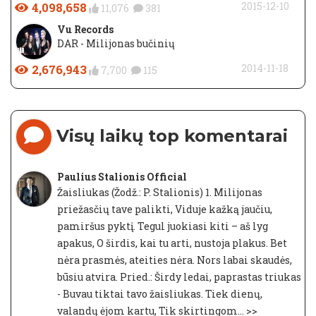
4,098,658
2015-12-10
11,076
381
Vu Records
DAR - Milijonas bučinių
2,676,943
2014-11-18
7,700
115
Visų laikų top komentarai
Paulius Stalionis Official
Žaisliukas (Žodž.: P. Stalionis) 1. Milijonas
priežasčių tave palikti, Viduje kažką jaučiu,
pamiršus pyktį. Tegul juokiasi kiti – aš lyg
apakus, O širdis, kai tu arti, nustoja plakus. Bet
nėra prasmės, ateities nėra. Nors labai skaudės,
būsiu atvira. Pried.: Širdy ledai, paprastas triukas
- Buvau tiktai tavo žaisliukas. Tiek dienų,
valandų ėjom kartu, Tik skirtingom...
>>