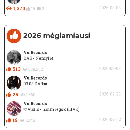
1,370
2026-03-08
16
2
2026 mėgiamiausi
Vu Records
DAR - Nemylėt
513
2026-03-03
338,252
Vu Records
03.03 DAR❤️
25
2026-02-28
1,560
Vu Records
🫶Vudis - Išsimiegok (LIVE)
19
2026-07-22
1,246