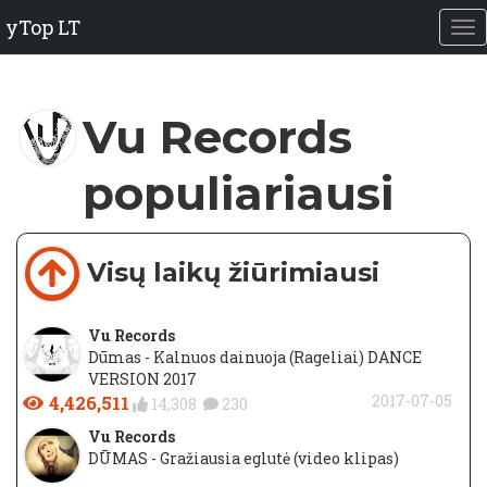
yTop LT
Vu Records
populiariausi
Visų laikų žiūrimiausi
Vu Records
Dūmas - Kalnuos dainuoja (Rageliai) DANCE
VERSION 2017
4,426,511
2017-07-05
14,308
230
Vu Records
DŪMAS - Gražiausia eglutė (video klipas)