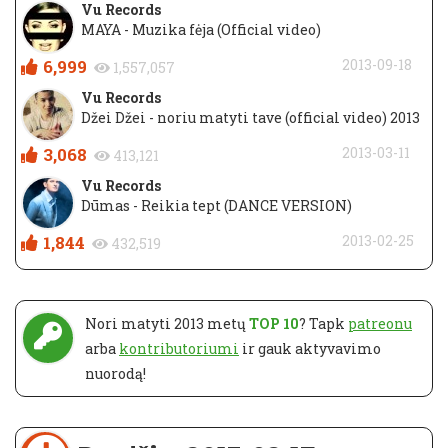
Vu Records
MAYA - Muzika fėja (Official video)
6,999
2013-09-18
1,557,057
Vu Records
Džei Džei - noriu matyti tave (official video) 2013
3,068
2013-03-11
413,121
Vu Records
Dūmas - Reikia tept (DANCE VERSION)
1,844
2013-02-25
432,519
Nori matyti 2013 metų
TOP 10
? Tapk
patreonu
arba
kontributoriumi
ir gauk aktyvavimo
nuorodą!