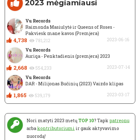
2023 mėgiamiausi
Vu Records
Raimonda Masiulytė ir Queens of Roses -
Pakviesk mane kavos (Premjera)
4,738
2023-06-16
781,212
Vu Records
Auriqa - Penktadienis (premjera) 2023
2,668
2023-07-14
554,233
Vu Records
DAR - Milijonas Bučinių (2023) Vaizdo klipas
1,865
2023-03-17
539,179
Nori matyti 2023 metų
TOP 10
? Tapk
patreonu
arba
kontributoriumi
ir gauk aktyvavimo
nuorodą!