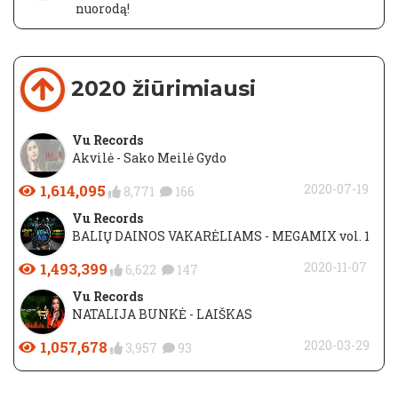
nuorodą!
2020 žiūrimiausi
Vu Records
Akvilė - Sako Meilė Gydo
1,614,095
2020-07-19
8,771
166
Vu Records
BALIŲ DAINOS VAKARĖLIAMS - MEGAMIX vol. 1
1,493,399
2020-11-07
6,622
147
Vu Records
NATALIJA BUNKĖ - LAIŠKAS
1,057,678
2020-03-29
3,957
93