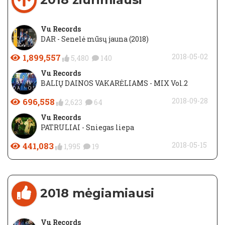
Vu Records
DAR - Senelė mūsų jauna (2018)
1,899,557
2018-05-02
5,480
140
Vu Records
BALIŲ DAINOS VAKARĖLIAMS - MIX Vol.2
696,558
2018-09-28
2,623
64
Vu Records
PATRULIAI - Sniegas liepa
441,083
2018-05-15
1,995
19
2018 mėgiamiausi
Vu Records