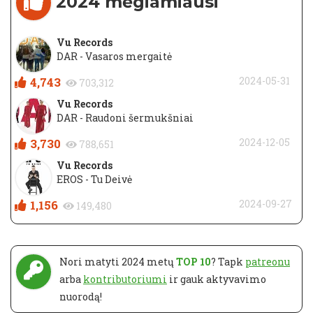
2024 mėgiamiausi
Vu Records
DAR - Vasaros mergaitė
4,743
2024-05-31
703,312
Vu Records
DAR - Raudoni šermukšniai
3,730
2024-12-05
788,651
Vu Records
EROS - Tu Deivė
1,156
2024-09-27
149,480
Nori matyti 2024 metų
TOP 10
? Tapk
patreonu
arba
kontributoriumi
ir gauk aktyvavimo
nuorodą!