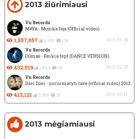
2013 žiūrimiausi
Vu Records
MAYA - Muzika fėja (Official video)
1,557,057
2013-09-18
6,999
136
Vu Records
Dūmas - Reikia tept (DANCE VERSION)
432,519
2013-02-25
1,844
38
Vu Records
Džei Džei - noriu matyti tave (official video) 2013
413,121
2013-03-11
3,068
18
2013 mėgiamiausi