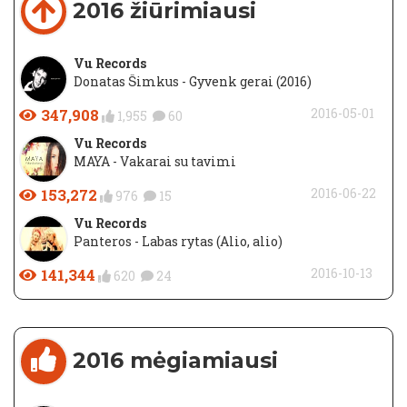
2016 žiūrimiausi
Vu Records
Donatas Šimkus - Gyvenk gerai (2016)
347,908
2016-05-01
1,955
60
Vu Records
MAYA - Vakarai su tavimi
153,272
2016-06-22
976
15
Vu Records
Panteros - Labas rytas (Alio, alio)
141,344
2016-10-13
620
24
2016 mėgiamiausi