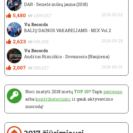
DAR - Senelė mūsų jauna (2018)
5,480
2018-05-02
1,899,557
Vu Records
BALIŲ DAINOS VAKARĖLIAMS - MIX Vol.2
2,623
2018-09-28
696,558
Vu Records
Andrius Rimiškis - Dovanosiu (Naujiena)
2,007
2018-09-10
350,627
Nori matyti 2018 metų
TOP 10
? Tapk
patreonu
arba
kontributoriumi
ir gauk aktyvavimo
nuorodą!